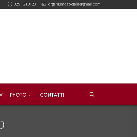
329 1218123
organismosociale@gmail.com
V
PHOTO
CONTATTI
O