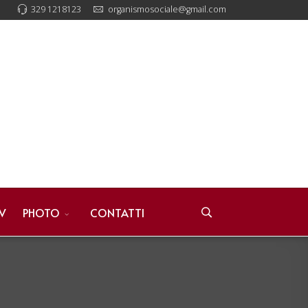
329 1218123
organismosociale@gmail.com
V
PHOTO
CONTATTI