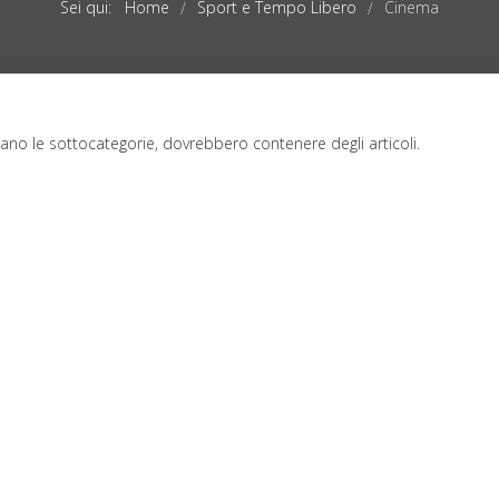
Sei qui:
Home
Sport e Tempo Libero
Cinema
/
/
zzano le sottocategorie, dovrebbero contenere degli articoli.