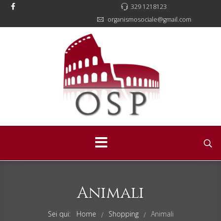
329 1218123
organismosociale@gmail.com
Animali
Sei qui:
Home
Shopping
Animali
/
/